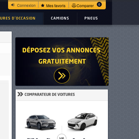
0
Connexion
Mes favoris
Comparer
TURES D'OCCASION
CAMIONS
PNEUS
»
COMPARATEUR DE VOITURES
VS