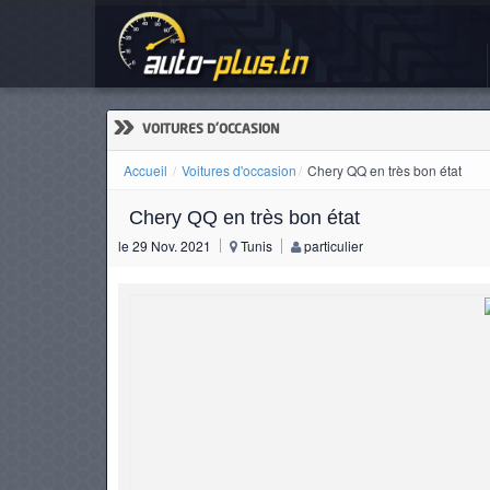
Che
ACCUEIL
ACTUALITÉS
»
VOITURES D'OCCASION
Accueil
Voitures d'occasion
Chery QQ en très bon état
Chery QQ en très bon état
VOITURES
le 29 Nov. 2021
Tunis
particulier
NEUVES
VOITURES
D'OCCASION
CAMIONS