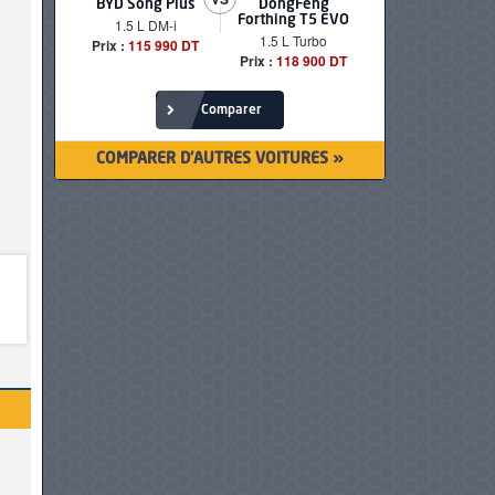
BYD Song Plus
DongFeng
BMW serie
Forthing T5 EVO
1.5 L DM-i
520i Loun
1.5 L Turbo
Prix :
115 990 DT
Prix :
249 90
Prix :
118 900 DT
Comparer
COMPARER D'AUTRES VOITURES »