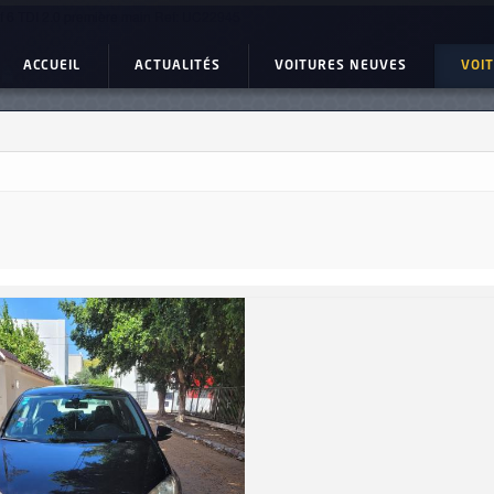
f 6 TDI 2.0 première main Ref: UC22945
ACCUEIL
ACTUALITÉS
VOITURES NEUVES
VOI