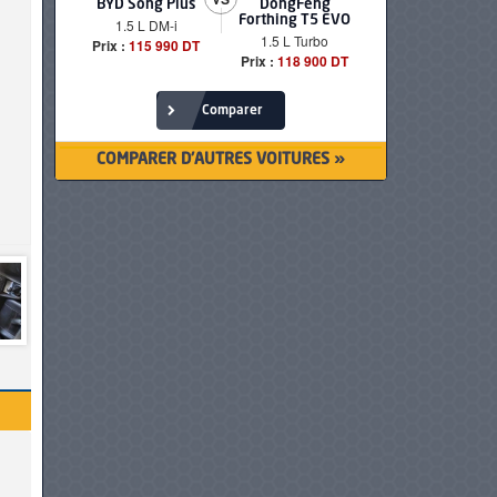
BYD Song Plus
DongFeng
BMW serie
Forthing T5 EVO
1.5 L DM-i
520i Loun
1.5 L Turbo
Prix :
115 990 DT
Prix :
249 90
Prix :
118 900 DT
Comparer
COMPARER D'AUTRES VOITURES »