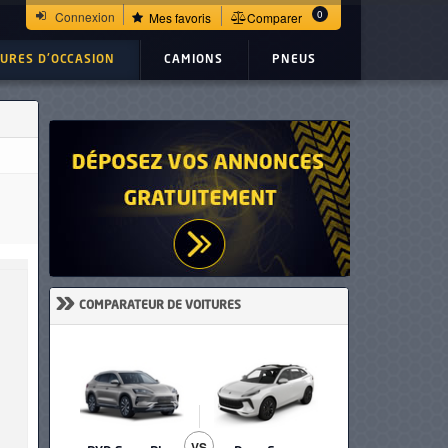
0
Connexion
Mes favoris
Comparer
TURES D'OCCASION
CAMIONS
PNEUS
»
COMPARATEUR DE VOITURES
VS