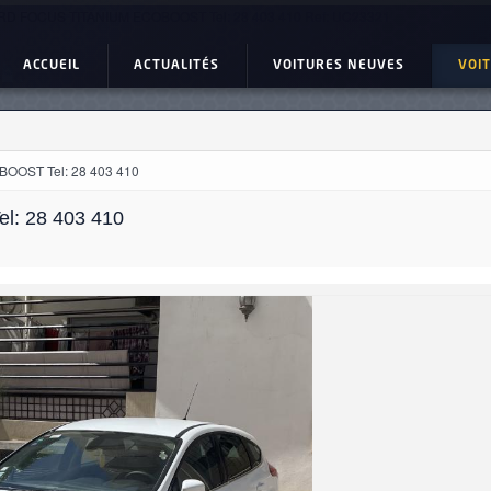
RD FOCUS TITANIUM ECOBOOST Tel: 28 403 410 Ref: UC23321
ACCUEIL
ACTUALITÉS
VOITURES NEUVES
VOI
OOST Tel: 28 403 410
: 28 403 410