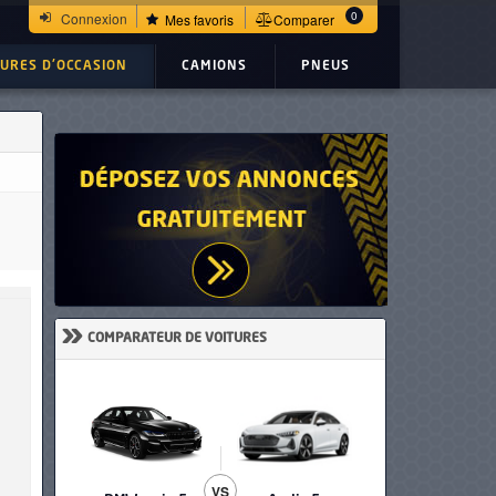
0
Connexion
Mes favoris
Comparer
TURES D'OCCASION
CAMIONS
PNEUS
»
COMPARATEUR DE VOITURES
VS