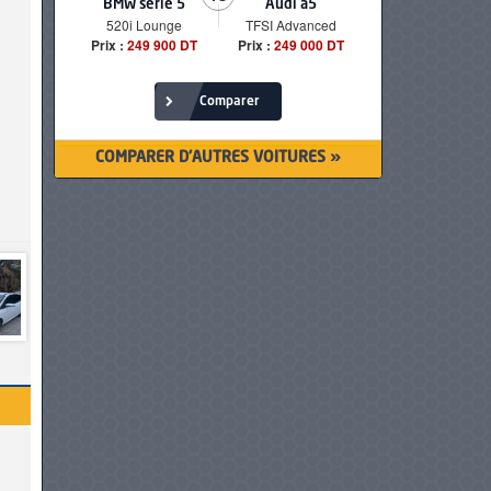
BYD Song Plus
DongFeng
BMW serie 
Forthing T5 EVO
1.5 L DM-i
520i Lounge
1.5 L Turbo
Prix :
115 990 DT
Prix :
249 900 
Prix :
118 900 DT
Comparer
COMPARER D'AUTRES VOITURES »