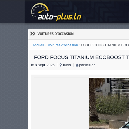
FO
ACCUEIL
ACTUALITÉS
»
VOITURES D'OCCASION
Accueil
Voitures d'occasion
FORD FOCUS TITANIUM ECOB
FORD FOCUS TITANIUM ECOBOOST Tel
VOITURES
le 8 Sept. 2025
Tunis
particulier
NEUVES
VOITURES
D'OCCASION
CAMIONS