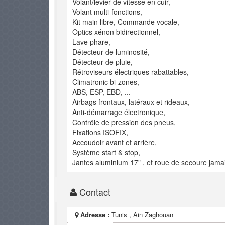
Volant/levier de vitesse en cuir,
Volant multi-fonctions,
Kit main libre, Commande vocale,
Optics xénon bidirectionnel,
Lave phare,
Détecteur de luminosité,
Détecteur de pluie,
Rétroviseurs électriques rabattables,
Climatronic bi-zones,
ABS, ESP, EBD, ...
Airbags frontaux, latéraux et rideaux,
Anti-démarrage électronique,
Contrôle de pression des pneus,
Fixations ISOFIX,
Accoudoir avant et arrière,
Système start & stop,
Jantes aluminium 17" , et roue de secoure jamais 
Contact
Adresse :
Tunis , Ain Zaghouan