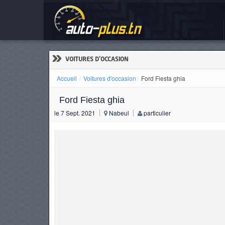
For
ACCUEIL
ACTUALITÉS
»
VOITURES D'OCCASION
Accueil
Voitures d'occasion
Ford Fiesta ghia
Ford Fiesta ghia
VOITURES
le 7 Sept. 2021
Nabeul
particulier
NEUVES
VOITURES
D'OCCASION
CAMIONS