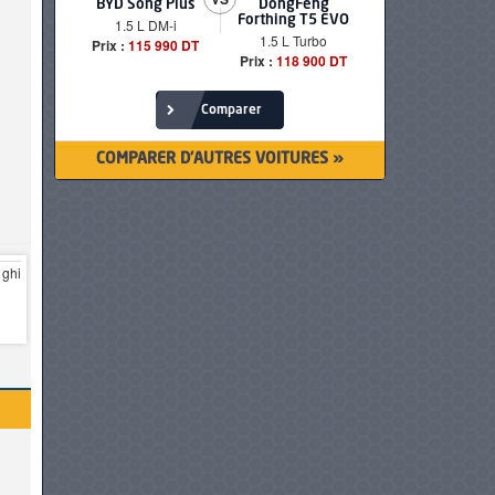
BYD Song Plus
DongFeng
BMW serie
Forthing T5 EVO
1.5 L DM-i
520i Loun
1.5 L Turbo
Prix :
115 990 DT
Prix :
249 90
Prix :
118 900 DT
Comparer
COMPARER D'AUTRES VOITURES »