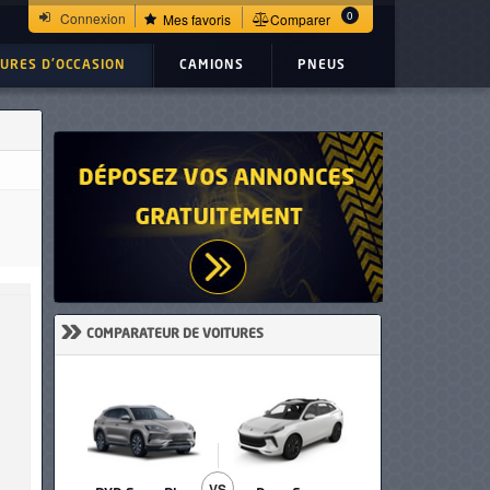
0
Connexion
Mes favoris
Comparer
TURES D'OCCASION
CAMIONS
PNEUS
»
COMPARATEUR DE VOITURES
VS