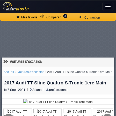
ACCUEIL
0
Mes favoris
Comparer
Connexion
ACTUALITÉS
VOITURES
NEUVES
»
VOITURES D'OCCASION
Accueil
Voitures d'occasion
2017 Audi TT Sline Quattro S-Tronic 1ere Main
VOITURES
2017 Audi TT Sline Quattro S-Tronic 1ere Main
D'OCCASION
le 7 Sept. 2021
Ariana
professionnel
CAMIONS