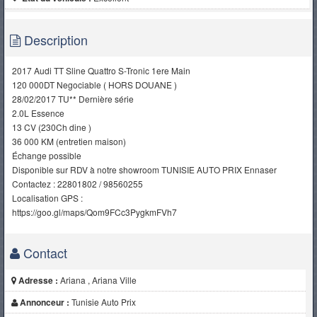
Description
2017 Audi TT Sline Quattro S-Tronic 1ere Main
120 000DT Negociable ( HORS DOUANE )
28/02/2017 TU** Dernière série
2.0L Essence
13 CV (230Ch dine )
36 000 KM (entretien maison)
Échange possible
Disponible sur RDV à notre showroom TUNISIE AUTO PRIX Ennaser
Contactez : 22801802 / 98560255
Localisation GPS :
https://goo.gl/maps/Qom9FCc3PygkmFVh7
Contact
Adresse :
Ariana , Ariana Ville
Annonceur :
Tunisie Auto Prix