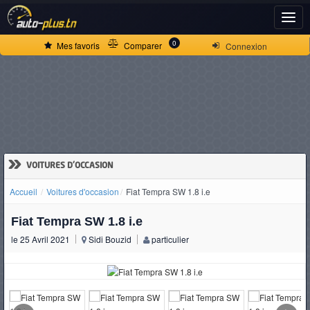
ACCUEIL
0
Mes favoris
Comparer
Connexion
ACTUALITÉS
VOITURES
NEUVES
»
VOITURES D'OCCASION
Accueil
Voitures d'occasion
Fiat Tempra SW 1.8 i.e
VOITURES
Fiat Tempra SW 1.8 i.e
D'OCCASION
le 25 Avril 2021
Sidi Bouzid
particulier
CAMIONS