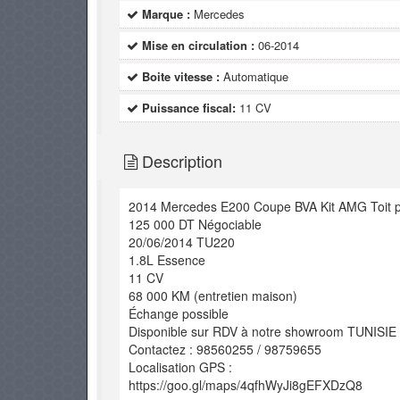
Marque :
Mercedes
Mise en circulation :
06-2014
Boite vitesse :
Automatique
Puissance fiscal:
11 CV
Description
2014 Mercedes E200 Coupe BVA Kit AMG Toit 
125 000 DT Négociable
20/06/2014 TU220
1.8L Essence
11 CV
68 000 KM (entretien maison)
Échange possible
Disponible sur RDV à notre showroom TUNISI
Contactez : 98560255 / 98759655
Localisation GPS :
https://goo.gl/maps/4qfhWyJi8gEFXDzQ8