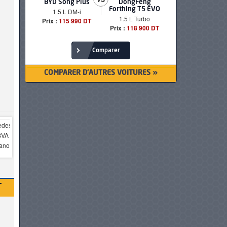
BYD Song Plus
DongFeng
BMW serie
Forthing T5 EVO
1.5 L DM-i
520i Loun
1.5 L Turbo
Prix :
115 990 DT
Prix :
249 90
Prix :
118 900 DT
Comparer
COMPARER D'AUTRES VOITURES »
T