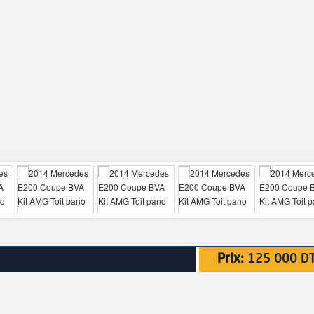
Prix:
125 000 D