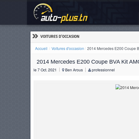
201
ACCUEIL
ACTUALITÉS
»
VOITURES D'OCCASION
Accueil
Voitures d'occasion
2014 Mercedes E200 Coupe BV
2014 Mercedes E200 Coupe BVA Kit AMG
VOITURES
le 7 Oct. 2021
Ben Arous
professionnel
NEUVES
VOITURES
D'OCCASION
CAMIONS