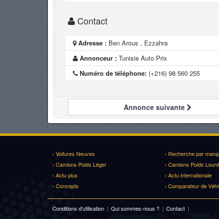
Contact
Adresse :
Ben Arous , Ezzahra
Annonceur :
Tunisie Auto Prix
Numéro de téléphone:
(+216) 98 560 255
Annonce
suivante
› Voitures Neuves
› Recherche par marq
› Camions Poids Léger
› Camions Poids Lourd
› Actu plus
› Actu internationale
› Concepts
› Comparateur de Véhi
Conditions d'utilisation
|
Qui sommes-nous ?
|
Contact
|