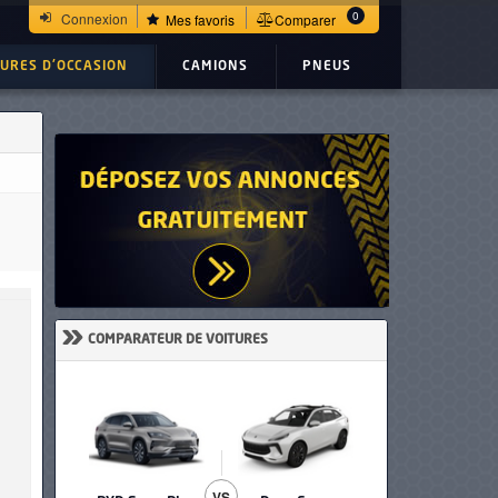
0
Connexion
Mes favoris
Comparer
TURES D'OCCASION
CAMIONS
PNEUS
»
COMPARATEUR DE VOITURES
VS