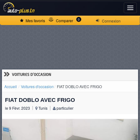
ACCUEIL
0
Mes favoris
Comparer
Connexion
ACTUALITÉS
VOITURES
NEUVES
»
VOITURES D'OCCASION
Accueil
Voitures d'occasion
FIAT DOBLO AVEC FRIGO
VOITURES
FIAT DOBLO AVEC FRIGO
D'OCCASION
le 9 Fèvr. 2023
Tunis
particulier
CAMIONS