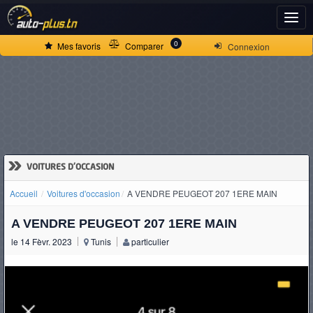
ACCUEIL
0
Mes favoris
Comparer
Connexion
ACTUALITÉS
VOITURES
NEUVES
»
VOITURES D'OCCASION
Accueil
Voitures d'occasion
A VENDRE PEUGEOT 207 1ERE MAIN
VOITURES
A VENDRE PEUGEOT 207 1ERE MAIN
D'OCCASION
le 14 Fèvr. 2023
Tunis
particulier
CAMIONS