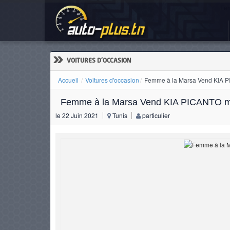
Fem
ACCUEIL
ACTUALITÉS
»
VOITURES D'OCCASION
Accueil
Voitures d'occasion
Femme à la Marsa Vend KIA 
Femme à la Marsa Vend KIA PICANTO m
VOITURES
le 22 Juin 2021
Tunis
particulier
NEUVES
VOITURES
D'OCCASION
CAMIONS