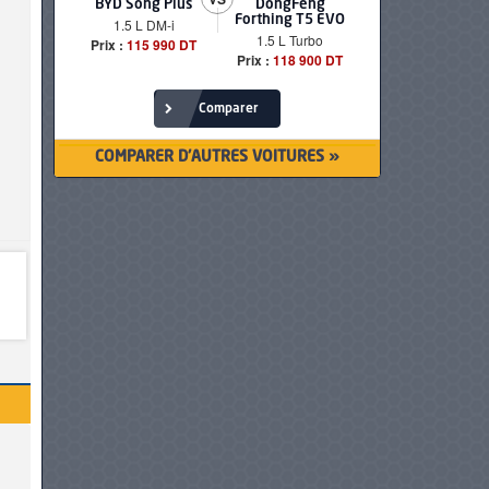
BYD Song Plus
DongFeng
BMW serie
Forthing T5 EVO
1.5 L DM-i
520i Loun
1.5 L Turbo
Prix :
115 990 DT
Prix :
249 90
Prix :
118 900 DT
Comparer
COMPARER D'AUTRES VOITURES »