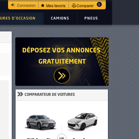
0
Connexion
Mes favoris
Comparer
TURES D'OCCASION
CAMIONS
PNEUS
»
COMPARATEUR DE VOITURES
VS