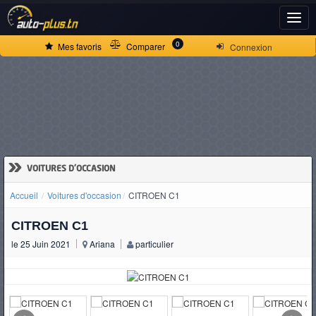
ACCUEIL
0
Mes favoris
Comparer
Connexion
ACTUALITÉS
VOITURES
NEUVES
»
VOITURES D'OCCASION
Accueil
Voitures d'occasion
CITROEN C1
VOITURES
CITROEN C1
D'OCCASION
le 25 Juin 2021
Ariana
particulier
CAMIONS