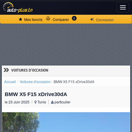
ACCUEIL
0
Mes favoris
Comparer
Connexion
ACTUALITÉS
VOITURES
NEUVES
»
VOITURES D'OCCASION
Accueil
Voitures d'occasion
BMW X5 F15 xDrive30dA
VOITURES
BMW X5 F15 xDrive30dA
D'OCCASION
le 23 Juin 2025
Tunis
particulier
CAMIONS