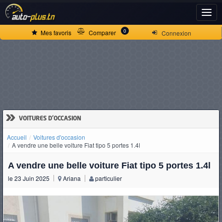
ACCUEIL
0
Mes favoris
Comparer
Connexion
ACTUALITÉS
VOITURES
NEUVES
»
VOITURES D'OCCASION
Accueil
Voitures d'occasion
VOITURES
A vendre une belle voiture Fiat tipo 5 portes 1.4l
D'OCCASION
A vendre une belle voiture Fiat tipo 5 portes 1.4l
le 23 Juin 2025
Ariana
particulier
CAMIONS