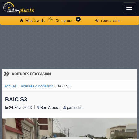
ACCUEIL
0
Mes favoris
Comparer
Connexion
ACTUALITÉS
VOITURES
NEUVES
»
VOITURES D'OCCASION
Accueil
Voitures d'occasion
BAIC S3
VOITURES
BAIC S3
D'OCCASION
le 24 Fèvr. 2023
Ben Arous
particulier
CAMIONS