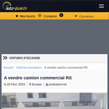
ACCUEIL
0
Mes favoris
Comparer
Connexion
ACTUALITÉS
VOITURES
NEUVES
»
VOITURES D'OCCASION
Accueil
Voitures d'occasion
A vendre camion commercial RS
VOITURES
A vendre camion commercial RS
D'OCCASION
le 24 Fèvr. 2023
Sousse
professionnel
CAMIONS