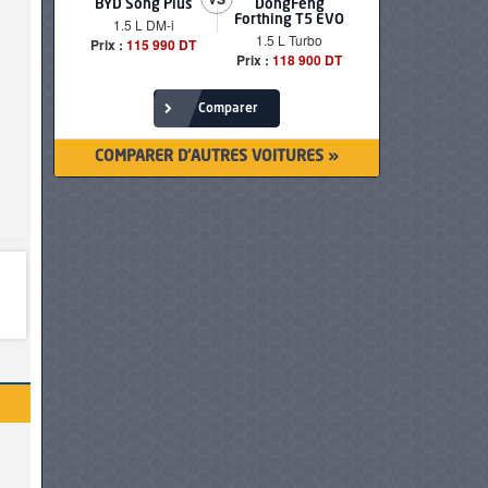
BYD Song Plus
DongFeng
BMW serie
Forthing T5 EVO
1.5 L DM-i
520i Loun
1.5 L Turbo
Prix :
115 990 DT
Prix :
249 90
Prix :
118 900 DT
Comparer
COMPARER D'AUTRES VOITURES »