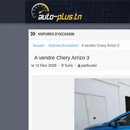
A v
ACCUEIL
ACTUALITÉS
»
VOITURES D'OCCASION
Accueil
Voitures d'occasion
A vendre Chery Arrizo 3
A vendre Chery Arrizo 3
VOITURES
le 12 Fèvr. 2026
Tunis
particulier
NEUVES
VOITURES
D'OCCASION
CAMIONS