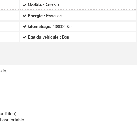
Modèle :
Arrizo 3
Energie :
Essence
kilométrage:
138000 Km
Etat du véhicule :
Bon
ain,
uotidien)
t confortable