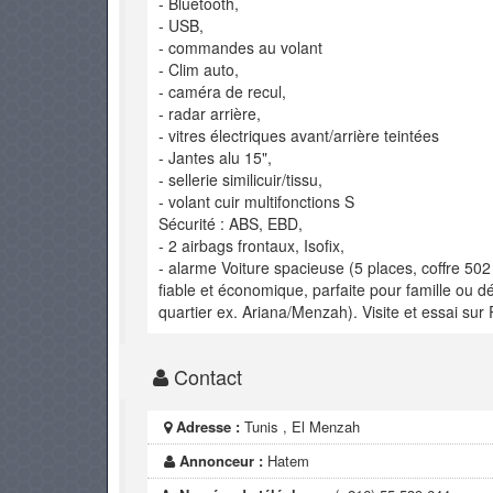
- Bluetooth,
- USB,
- commandes au volant
- Clim auto,
- caméra de recul,
- radar arrière,
- vitres électriques avant/arrière teintées
- Jantes alu 15",
- sellerie similicuir/tissu,
- volant cuir multifonctions S
Sécurité : ABS, EBD,
- 2 airbags frontaux, Isofix,
- alarme Voiture spacieuse (5 places, coffre 502
fiable et économique, parfaite pour famille ou d
quartier ex. Ariana/Menzah). Visite et essai sur
Contact
Adresse :
Tunis , El Menzah
Annonceur :
Hatem