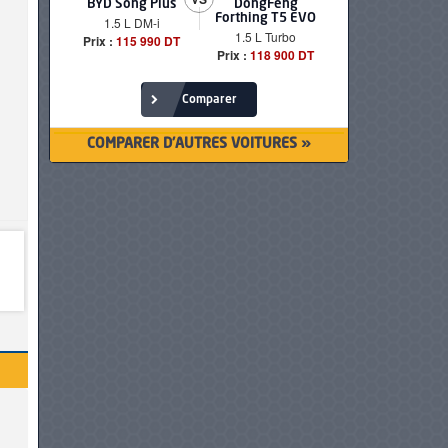
BYD Song Plus
DongFeng
BMW serie
Forthing T5 EVO
1.5 L DM-i
520i Loun
1.5 L Turbo
Prix :
115 990 DT
Prix :
249 90
Prix :
118 900 DT
Comparer
COMPARER D'AUTRES VOITURES »