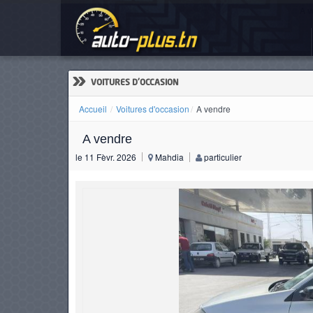
A v
ACCUEIL
ACTUALITÉS
»
VOITURES D'OCCASION
Accueil
Voitures d'occasion
A vendre
A vendre
VOITURES
le 11 Fèvr. 2026
Mahdia
particulier
NEUVES
VOITURES
D'OCCASION
CAMIONS