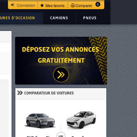
0
Connexion
Mes favoris
Comparer
TURES D'OCCASION
CAMIONS
PNEUS
»
COMPARATEUR DE VOITURES
VS