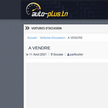
A 
ACCUEIL
ACTUALITÉS
»
VOITURES D'OCCASION
Accueil
Voitures d'occasion
A VENDRE
A VENDRE
VOITURES
le 11 Août 2021
Sousse
particulier
NEUVES
VOITURES
D'OCCASION
CAMIONS