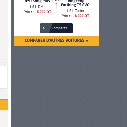
BYD Song Plus
DongFeng
BMW serie
Forthing T5 EVO
1.5 L DM-i
520i Loun
1.5 L Turbo
Prix :
115 990 DT
Prix :
249 90
Prix :
118 900 DT
Comparer
COMPARER D'AUTRES VOITURES »