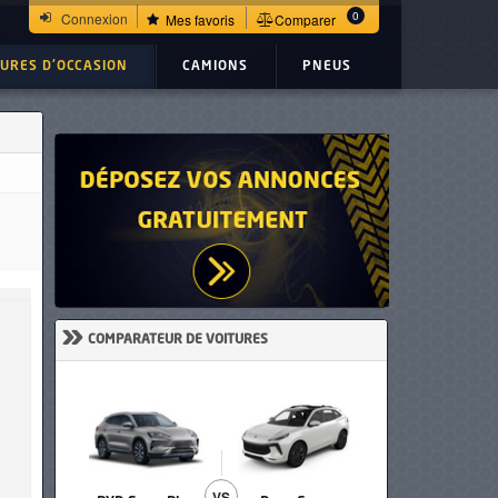
0
Connexion
Mes favoris
Comparer
TURES D'OCCASION
CAMIONS
PNEUS
»
COMPARATEUR DE VOITURES
VS