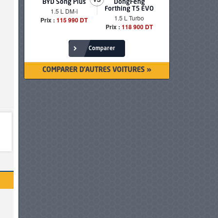
BYD Song Plus
DongFeng
BMW serie
Forthing T5 EVO
1.5 L DM-i
520i Loun
1.5 L Turbo
Prix :
115 990 DT
Prix :
249 90
Prix :
118 900 DT
Comparer
COMPARER D'AUTRES VOITURES »