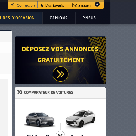
0
Connexion
Mes favoris
Comparer
TURES D'OCCASION
CAMIONS
PNEUS
»
COMPARATEUR DE VOITURES
VS