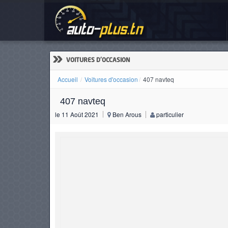
407
ACCUEIL
ACTUALITÉS
»
VOITURES D'OCCASION
Accueil
Voitures d'occasion
407 navteq
407 navteq
VOITURES
le 11 Août 2021
Ben Arous
particulier
NEUVES
VOITURES
D'OCCASION
CAMIONS