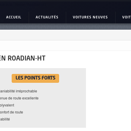
us auto : Nexen Roadian-HT
ACCUEIL
ACTUALITÉS
VOITURES NEUVES
VOI
EN ROADIAN-HT
LES POINTS FORTS
aniabilité irréprochable
enue de route excellente
olyvalent
onfort de route
iabilité