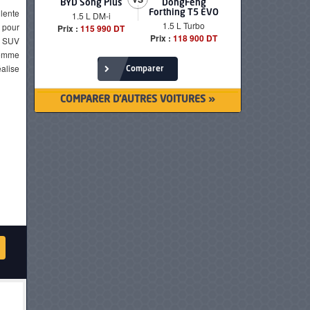
BYD Song Plus
DongFeng
BMW serie
lente
Forthing T5 EVO
1.5 L DM-i
520i Loun
1.5 L Turbo
 pour
Prix :
115 990 DT
Prix :
249 90
Prix :
118 900 DT
r SUV
gomme
éalise
Comparer
COMPARER D'AUTRES VOITURES »