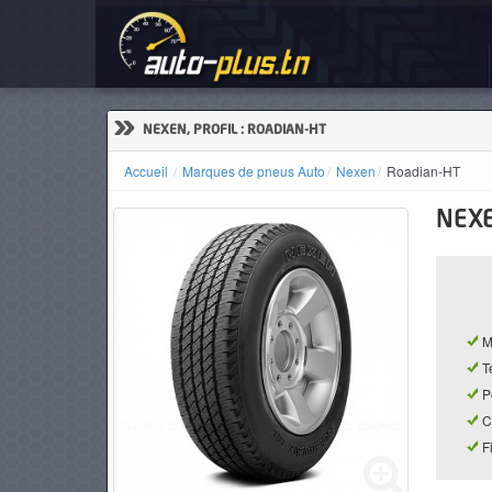
Pne
ACCUEIL
ACTUALITÉS
»
NEXEN, PROFIL : ROADIAN-HT
Accueil
Marques de pneus Auto
Nexen
Roadian-HT
NEX
VOITURES
NEUVES
M
VOITURES
T
D'OCCASION
P
C
F
CAMIONS