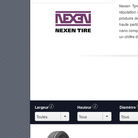
Nexen Tyr
réputation
produire d
haute perf
PNEUS
nano compos
un chiffre d
Largeur
Hauteur
Diamètre