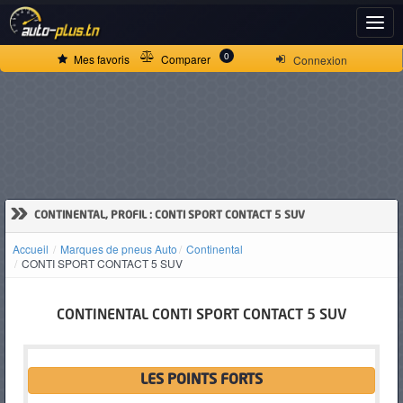
ACCUEIL
0
Mes favoris
Comparer
Connexion
ACTUALITÉS
VOITURES
NEUVES
»
CONTINENTAL, PROFIL : CONTI SPORT CONTACT 5 SUV
Accueil
Marques de pneus Auto
Continental
VOITURES
CONTI SPORT CONTACT 5 SUV
D'OCCASION
CONTINENTAL CONTI SPORT CONTACT 5 SUV
CAMIONS
LES POINTS FORTS