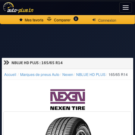
ACCUEIL
0
Mes favoris
Comparer
Connexion
ACTUALITÉS
VOITURES
»
NBLUE HD PLUS : 165/65 R14
NEUVES
Accueil
Marques de pneus Auto
Nexen
NBLUE HD PLUS
165/65 R14
VOITURES
D'OCCASION
CAMIONS