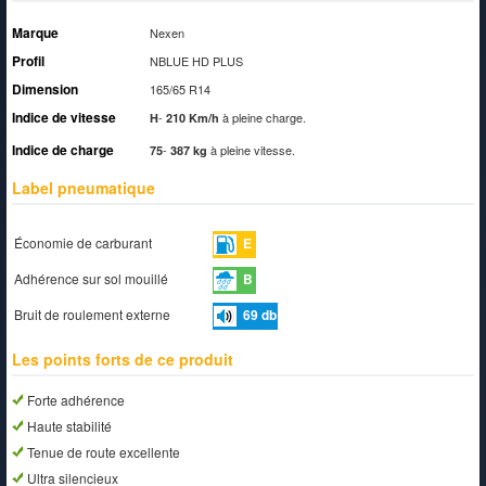
Marque
Nexen
Profil
NBLUE HD PLUS
Dimension
165/65 R14
Indice de vitesse
-
à pleine charge.
H
210 Km/h
Indice de charge
-
à pleine vitesse.
75
387 kg
Label pneumatique
Économie de carburant
E
Adhérence sur sol mouillé
B
Bruit de roulement externe
69
db
Les points forts de ce produit
Forte adhérence
Haute stabilité
Tenue de route excellente
Ultra silencieux