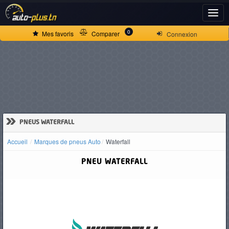
ACCUEIL
0
Mes favoris
Comparer
Connexion
ACTUALITÉS
VOITURES
NEUVES
»
PNEUS WATERFALL
Accueil
Marques de pneus Auto
Waterfall
VOITURES
PNEU WATERFALL
D'OCCASION
CAMIONS