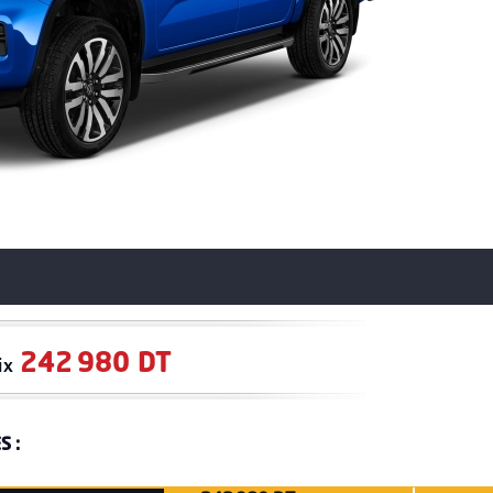
242 980 DT
ix
S :