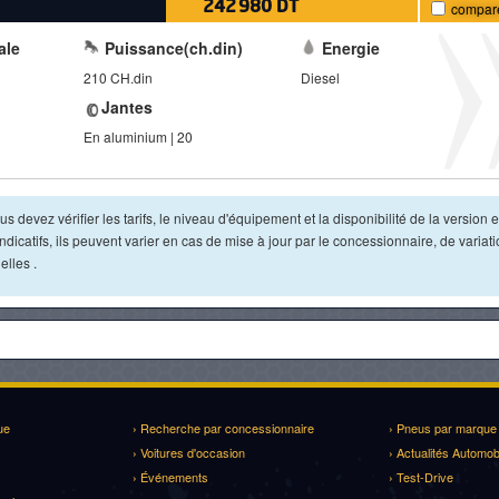
242 980 DT
compar
ale
Puissance(ch.din)
Energie
210 CH.din
Diesel
Jantes
En aluminium | 20
s devez vérifier les tarifs, le niveau d'équipement et la disponibilité de la version e
dicatifs, ils peuvent varier en cas de mise à jour par le concessionnaire, de variat
lles .
ue
› Recherche par concessionnaire
› Pneus par marque
› Voitures d'occasion
› Actualités Automob
› Événements
› Test-Drive