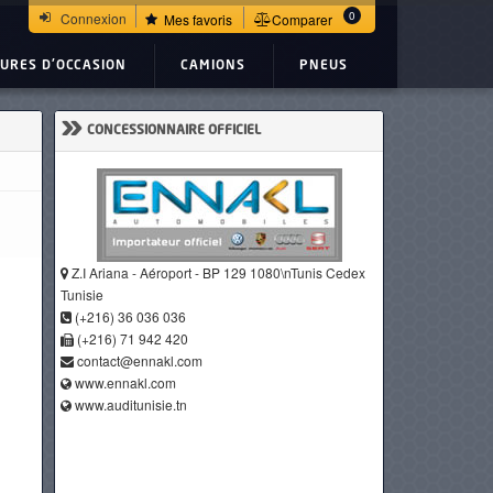
0
Connexion
Mes favoris
Comparer
TURES D'OCCASION
CAMIONS
PNEUS
»
CONCESSIONNAIRE OFFICIEL
Z.I Ariana - Aéroport - BP 129 1080\nTunis Cedex
Tunisie
(+216) 36 036 036
(+216) 71 942 420
contact@ennakl.com
www.ennakl.com
www.auditunisie.tn