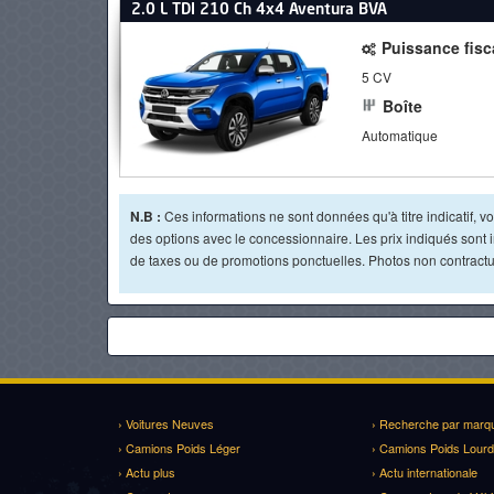
2.0 L TDI 210 Ch 4x4 Aventura BVA
Puissance fisc
5 CV
Boîte
Automatique
N.B :
Ces informations ne sont données qu'à titre indicatif, vou
des options avec le concessionnaire. Les prix indiqués sont in
de taxes ou de promotions ponctuelles. Photos non contractue
› Voitures Neuves
› Recherche par marq
› Camions Poids Léger
› Camions Poids Lourd
› Actu plus
› Actu internationale