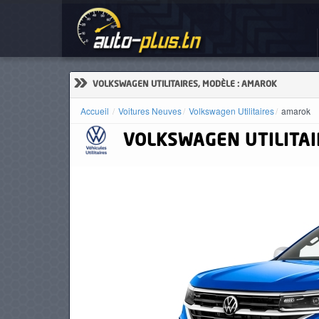
Voi
ACCUEIL
ACTUALITÉS
»
VOLKSWAGEN UTILITAIRES, MODÈLE : AMAROK
Accueil
Voitures Neuves
Volkswagen Utilitaires
amarok
VOLKSWAGEN UTILITAI
VOITURES
NEUVES
VOITURES
D'OCCASION
CAMIONS