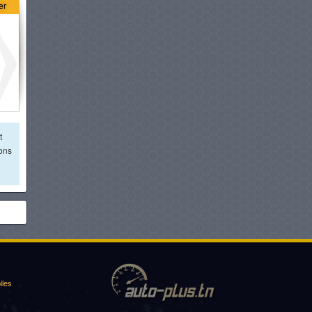
er
t
ions
iles