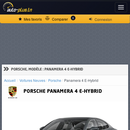
ACCUEIL
0
Mes favoris
Comparer
Connexion
ACTUALITÉS
VOITURES
NEUVES
»
PORSCHE, MODÈLE : PANAMERA 4 E-HYBRID
Accueil
Voitures Neuves
Porsche
Panamera 4 E-Hybrid
VOITURES
PORSCHE
PANAMERA 4 E-HYBRID
D'OCCASION
CAMIONS