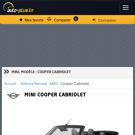
ACCUEIL
0
Mes favoris
Comparer
Connexion
ACTUALITÉS
VOITURES
NEUVES
»
MINI, MODÈLE : COOPER CABRIOLET
Accueil
Voitures Neuves
MINI
Cooper Cabriolet
VOITURES
MINI
COOPER CABRIOLET
D'OCCASION
CAMIONS