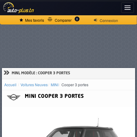
ACCUEIL
0
Mes favoris
Comparer
Connexion
ACTUALITÉS
VOITURES
NEUVES
»
MINI, MODÈLE : COOPER 3 PORTES
Accueil
Voitures Neuves
MINI
Cooper 3 portes
VOITURES
MINI
COOPER 3 PORTES
D'OCCASION
CAMIONS