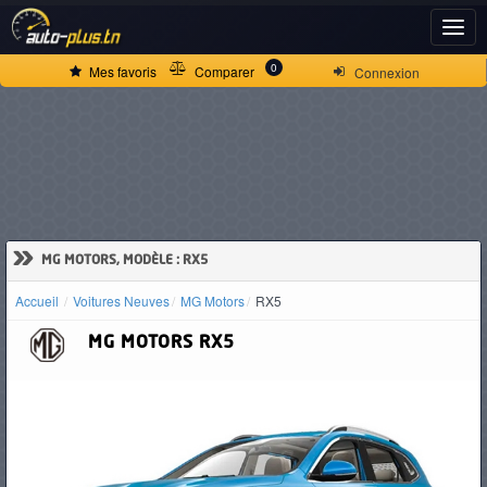
ACCUEIL
0
Mes favoris
Comparer
Connexion
ACTUALITÉS
VOITURES
NEUVES
»
MG MOTORS, MODÈLE : RX5
Accueil
Voitures Neuves
MG Motors
RX5
VOITURES
MG MOTORS
RX5
D'OCCASION
CAMIONS