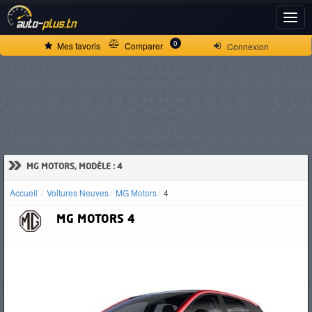
ACCUEIL
0
Mes favoris
Comparer
Connexion
ACTUALITÉS
VOITURES
NEUVES
»
MG MOTORS, MODÈLE : 4
Accueil
Voitures Neuves
MG Motors
4
VOITURES
MG MOTORS
4
D'OCCASION
CAMIONS