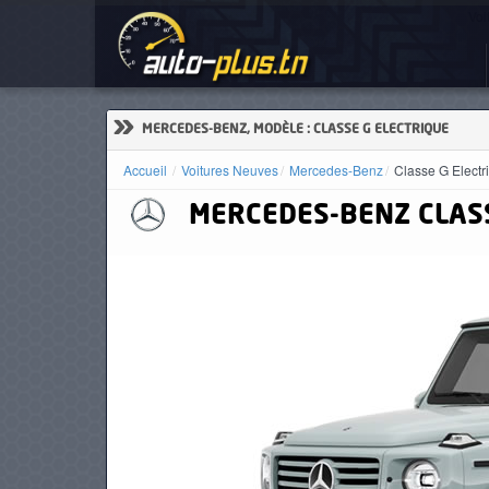
Voi
ACCUEIL
ACTUALITÉS
»
MERCEDES-BENZ, MODÈLE : CLASSE G ELECTRIQUE
Accueil
Voitures Neuves
Mercedes-Benz
Classe G Electr
MERCEDES-BENZ
CLAS
VOITURES
NEUVES
VOITURES
D'OCCASION
CAMIONS