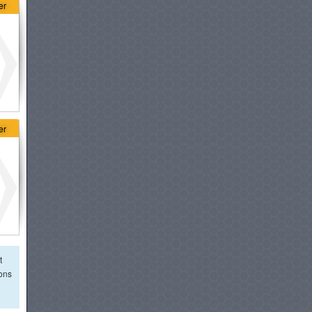
er
er
t
ions