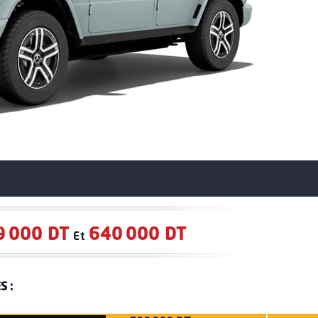
9 000 DT
640 000 DT
Et
S :