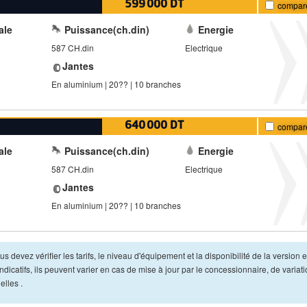
599 000 DT
compar
ale
Puissance(ch.din)
Energie
587 CH.din
Electrique
Jantes
En aluminium | 20?? | 10 branches
640 000 DT
compar
ale
Puissance(ch.din)
Energie
587 CH.din
Electrique
Jantes
En aluminium | 20?? | 10 branches
s devez vérifier les tarifs, le niveau d'équipement et la disponibilité de la version e
dicatifs, ils peuvent varier en cas de mise à jour par le concessionnaire, de variat
lles .