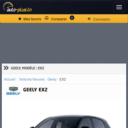
ACCUEIL
0
Mes favoris
Comparer
Connexion
ACTUALITÉS
VOITURES
NEUVES
»
GEELY, MODÈLE : EX2
Accueil
Voitures Neuves
Geely
EX2
VOITURES
GEELY
EX2
D'OCCASION
CAMIONS