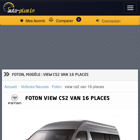
ACCUEIL
0
Mes favoris
Comparer
Connexion
ACTUALITÉS
VOITURES
NEUVES
»
FOTON, MODÈLE : VIEW CS2 VAN 16 PLACES
Accueil
Voitures Neuves
Foton
view cs2 van 16 places
VOITURES
FOTON
VIEW CS2 VAN 16 PLACES
D'OCCASION
CAMIONS