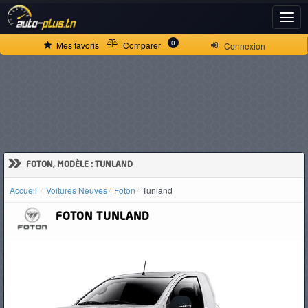
ACCUEIL
0
Mes favoris
Comparer
Connexion
ACTUALITÉS
VOITURES
NEUVES
»
FOTON, MODÈLE : TUNLAND
Accueil
Voitures Neuves
Foton
Tunland
VOITURES
FOTON
TUNLAND
D'OCCASION
CAMIONS