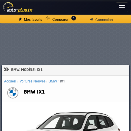
ACCUEIL
0
Mes favoris
Comparer
Connexion
ACTUALITÉS
VOITURES
NEUVES
»
BMW, MODÈLE : IX1
Accueil
Voitures Neuves
BMW
IX1
VOITURES
BMW
IX1
D'OCCASION
CAMIONS