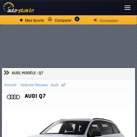
ACCUEIL
0
Mes favoris
Comparer
Connexion
ACTUALITÉS
VOITURES
NEUVES
»
AUDI, MODÈLE : Q7
Accueil
Voitures Neuves
Audi
q7
VOITURES
AUDI
Q7
D'OCCASION
CAMIONS