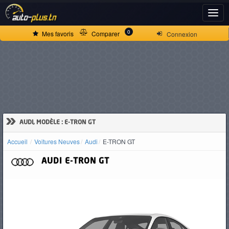
ACCUEIL
0
Mes favoris
Comparer
Connexion
ACTUALITÉS
VOITURES
NEUVES
»
AUDI, MODÈLE : E-TRON GT
Accueil
Voitures Neuves
Audi
E-TRON GT
VOITURES
AUDI
E-TRON GT
D'OCCASION
CAMIONS