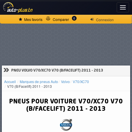
ACCUEIL
0
Mes favoris
Comparer
Connexion
ACTUALITÉS
VOITURES
NEUVES
»
PNEU VOLVO V70/XC70 V70 (B/FACELIFT) 2011 - 2013
Accueil
Marques de pneus Auto
Volvo
V70/XC70
VOITURES
V70 (B/Facelift) 2011 - 2013
D'OCCASION
PNEUS POUR VOITURE V70/XC70 V70
(B/FACELIFT) 2011 - 2013
CAMIONS