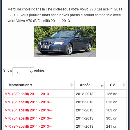
Merci de choisir dans la liste ci-dessous votre Volvo V70 (B/Facelift) 2011
PNEUS
- 2013 . Vous pourrez alors acheter vos pneus discount compatible avec
votre Volvo V70 (B/Facelift) 2011 - 2013 .
Show
entries
Motorisation
▾
Année
CV
V70 (B/Facelift) 2011 - 2013---
2012-2013
136 cv
V70 (B/Facelift) 2011 - 2013---
2012-2013
213 cv
V70 (B/Facelift) 2011 - 2013---
2011-2013
163 cv
V70 (B/Facelift) 2011 - 2013---
2011-2013
305 cv
V70 (B/Facelift) 2011 - 2013---
2011-2013
241 cv