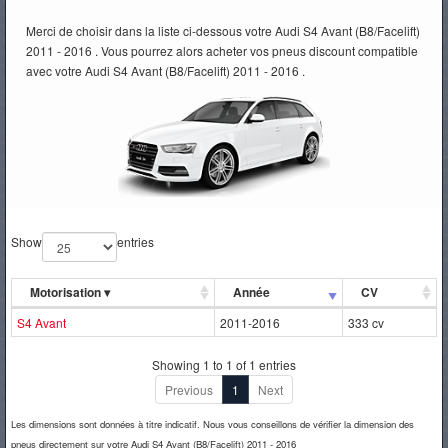
Merci de choisir dans la liste ci-dessous votre Audi S4 Avant (B8/Facelift)
PNEUS
2011 - 2016 . Vous pourrez alors acheter vos pneus discount compatible
avec votre Audi S4 Avant (B8/Facelift) 2011 - 2016 .
Show
entries
Motorisation
▾
Année
CV
S4 Avant
2011-2016
333 cv
Showing 1 to 1 of 1 entries
Previous
1
Next
Les dimensions sont données à titre indicatif. Nous vous conseillons de vérifier la dimension des
pneus directement sur votre Audi S4 Avant (B8/Facelift) 2011 - 2016