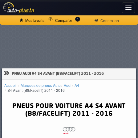
ACCUEIL
0
Mes favoris
Comparer
Connexion
ACTUALITÉS
VOITURES
NEUVES
»
PNEU AUDI A4 S4 AVANT (B8/FACELIFT) 2011 - 2016
Accueil
Marques de pneus Auto
Audi
A4
VOITURES
S4 Avant (B8/Facelift) 2011 - 2016
D'OCCASION
PNEUS POUR VOITURE A4 S4 AVANT
(B8/FACELIFT) 2011 - 2016
CAMIONS