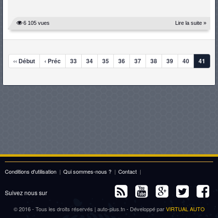
6 105 vues
Lire la suite »
‹‹ Début
‹ Préc
33
34
35
36
37
38
39
40
41
Conditions d'utilisation
|
Qui sommes-nous ?
|
Contact
|
Suivez nous sur
© 2016 - Tous les droits réservés | auto-plus.tn - Développé par
VIRTUAL AUTO