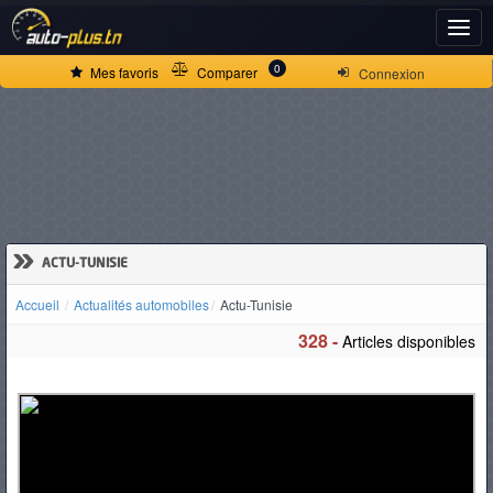
ACCUEIL
0
Mes favoris
Comparer
Connexion
ACTUALITÉS
VOITURES
NEUVES
»
ACTU-TUNISIE
Accueil
Actualités automobiles
Actu-Tunisie
VOITURES
328 -
Articles disponibles
D'OCCASION
CAMIONS