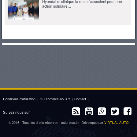
Hyundai et clinique la rose s’associent pour une
action solidaire…
Conditions d'utilisation
|
Qui sommes-nous ?
|
Contact
|
Suivez nous sur
© 2016 - Tous les droits réservés | auto-plus.tn - Développé par
VIRTUAL AUTO