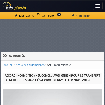
ACCUEIL
0
Mes favoris
Comparer
Connexion
ACTUALITÉS
VOITURES
NEUVES
»
ACTUALITÉS
Accueil
Actualités automobiles
Actu-Internationale
VOITURES
ACCORD INCONDITIONNEL CONCLU AVEC ENGEN POUR LE TRANSFERT
D'OCCASION
DE NEUF DE SES MARCHÉS À VIVO ENERGY LE 1ER MARS 2019
CAMIONS