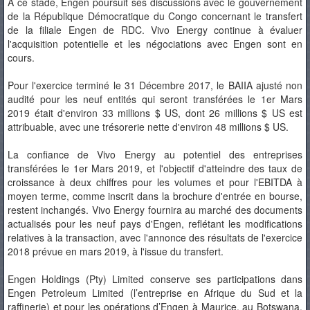
À ce stade, Engen poursuit ses discussions avec le gouvernement
de la République Démocratique du Congo concernant le transfert
de la filiale Engen de RDC. Vivo Energy continue à évaluer
l'acquisition potentielle et les négociations avec Engen sont en
cours.
Pour l'exercice terminé le 31 Décembre 2017, le BAIIA ajusté non
audité pour les neuf entités qui seront transférées le 1er Mars
2019 était d'environ 33 millions $ US, dont 26 millions $ US est
attribuable, avec une trésorerie nette d'environ 48 millions $ US.
La confiance de Vivo Energy au potentiel des entreprises
transférées le 1er Mars 2019, et l'objectif d'atteindre des taux de
croissance à deux chiffres pour les volumes et pour l'EBITDA à
moyen terme, comme inscrit dans la brochure d'entrée en bourse,
restent inchangés. Vivo Energy fournira au marché des documents
actualisés pour les neuf pays d'Engen, reflétant les modifications
relatives à la transaction, avec l'annonce des résultats de l'exercice
2018 prévue en mars 2019, à l'issue du transfert.
Engen Holdings (Pty) Limited conserve ses participations dans
Engen Petroleum Limited (l’entreprise en Afrique du Sud et la
raffinerie) et pour les opérations d’Engen à Maurice, au Botswana,