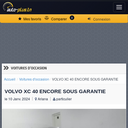
ACCUEIL
0
Mes favoris
Comparer
Connexion
ACTUALITÉS
VOITURES
NEUVES
»
VOITURES D'OCCASION
Accueil
Voitures d'occasion
VOLVO XC 40 ENCORE SOUS GARANTIE
VOITURES
VOLVO XC 40 ENCORE SOUS GARANTIE
D'OCCASION
le 10 Janv. 2024
Ariana
particulier
CAMIONS