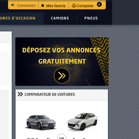
tationnement Ref: UC23352
0
Connexion
Mes favoris
Comparer
TURES D'OCCASION
CAMIONS
PNEUS
»
COMPARATEUR DE VOITURES
VS