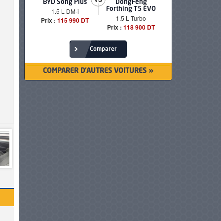
BYD Song Plus
DongFeng
BMW serie
Forthing T5 EVO
1.5 L DM-i
520i Loun
1.5 L Turbo
Prix :
115 990 DT
Prix :
249 90
Prix :
118 900 DT
Comparer
COMPARER D'AUTRES VOITURES »