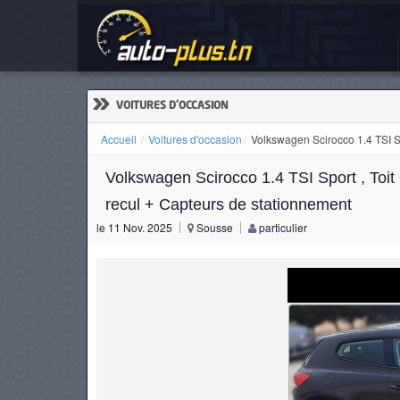
Vol
ACCUEIL
ACTUALITÉS
»
VOITURES D'OCCASION
Accueil
Voitures d'occasion
Volkswagen Scirocco 1.4 TSI Sp
Volkswagen Scirocco 1.4 TSI Sport , Toi
VOITURES
recul + Capteurs de stationnement
NEUVES
le 11 Nov. 2025
Sousse
particulier
VOITURES
D'OCCASION
CAMIONS