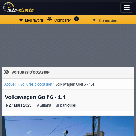
ACCUEIL
0
Mes favoris
Comparer
Connexion
ACTUALITÉS
VOITURES
NEUVES
»
VOITURES D'OCCASION
Accueil
Voitures d'occasion
Volkswagen Golf 6 - 1.4
VOITURES
Volkswagen Golf 6 - 1.4
D'OCCASION
le 27 Mars 2023
Siliana
particulier
CAMIONS