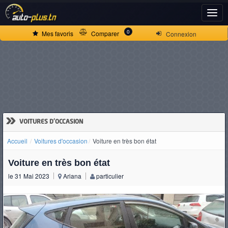
ACCUEIL
0
Mes favoris
Comparer
Connexion
ACTUALITÉS
VOITURES
NEUVES
»
VOITURES D'OCCASION
Accueil
Voitures d'occasion
Voiture en très bon état
VOITURES
Voiture en très bon état
D'OCCASION
le 31 Mai 2023
Ariana
particulier
CAMIONS