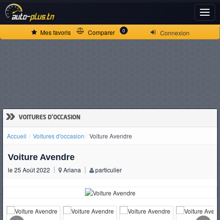
ACCUEIL
0
Mes favoris
Comparer
Connexion
ACTUALITÉS
VOITURES
NEUVES
»
VOITURES D'OCCASION
Accueil
Voitures d'occasion
Voiture Avendre
VOITURES
Voiture Avendre
D'OCCASION
le 25 Août 2022
Ariana
particulier
CAMIONS