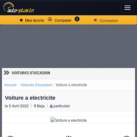
ACCUEIL
0
Mes favoris
Comparer
Connexion
ACTUALITÉS
VOITURES
NEUVES
»
VOITURES D'OCCASION
Accueil
Voitures d'occasion
Voiture a electricite
VOITURES
Voiture a electricite
D'OCCASION
le 5 Avril 2022
Beja
particulier
CAMIONS