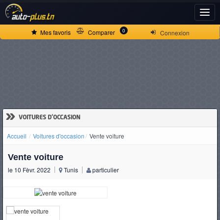
ACCUEIL
0
Mes favoris
Comparer
Connexion
ACTUALITÉS
VOITURES
NEUVES
»
VOITURES D'OCCASION
Accueil
Voitures d'occasion
Vente voiture
VOITURES
Vente voiture
D'OCCASION
le 10 Fèvr. 2022
Tunis
particulier
CAMIONS