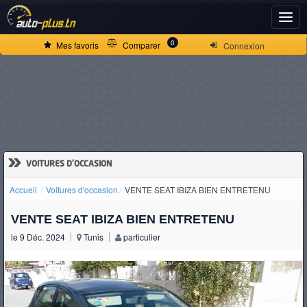
ACCUEIL
0
Mes favoris
Comparer
Connexion
ACTUALITÉS
VOITURES
NEUVES
»
VOITURES D'OCCASION
Accueil
Voitures d'occasion
VENTE SEAT IBIZA BIEN ENTRETENU
VOITURES
VENTE SEAT IBIZA BIEN ENTRETENU
D'OCCASION
le 9 Déc. 2024
Tunis
particulier
CAMIONS