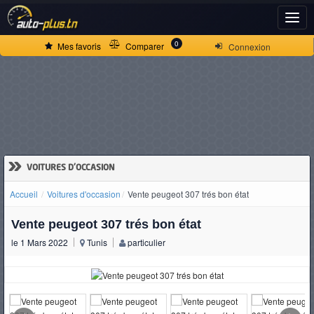
ACCUEIL
0
Mes favoris
Comparer
Connexion
ACTUALITÉS
VOITURES
NEUVES
»
VOITURES D'OCCASION
Accueil
Voitures d'occasion
Vente peugeot 307 trés bon état
VOITURES
Vente peugeot 307 trés bon état
D'OCCASION
le 1 Mars 2022
Tunis
particulier
CAMIONS